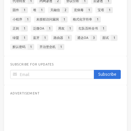
代理转发
1
内网渗透
2
协议分析
1
后渗透
1
固件
1
堆
1
天融信
2
宏病毒
1
宝塔
1
小程序
1
未授权访问漏洞
1
格式化字符串
1
正则
1
泛微OA
1
用友
1
红队百科全书
1
绿盟
1
蓝牙
1
路由器
1
通达OA
3
面试
1
默认密码
1
齐治堡垒机
1
SUBSCRIBE FOR UPDATES
ADVERTISEMENT