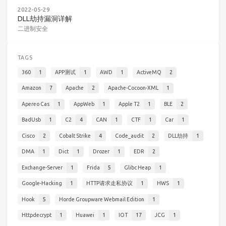
2022-05-29
DLL劫持漏洞详解
二进制安全
TAGS
360
1
APP测试
1
AWD
1
ActiveMQ
2
Amazon
7
Apache
2
Apache-Cocoon-XML
1
Apereo Cas
1
AppWeb
1
Apple T2
1
BLE
2
BadUsb
1
C2
4
CAN
1
CTF
1
Car
1
Cisco
2
Cobalt Strike
4
Code_audit
2
DLL劫持
1
DMA
1
Dict
1
Drozer
1
EDR
2
Exchange-Server
1
Frida
5
Glibc Heap
1
Google-Hacking
1
HTTP请求走私协议
1
HWS
1
Hook
5
Horde Groupware Webmail Edition
1
Httpdecrypt
1
Huawei
1
IOT
17
JCG
1