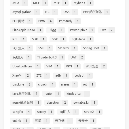
MCA
1
MCE
1
MSF
1
Mybatis
1
Mysql-python
1
NC
1
OSS
1
PHP反序列化
1
PHP网站
1
PWN
4
PhpStudy
1
PineApple-Nano
1
Pligg
1
PowerSploit
1
Pwn
2
RCE
1
SDK
1
SGX
1
SQLI-labs
1
SQL注入
1
SSTI
1
Smartbi
1
Spring Boot
1
Sql注入
1
Thunderbolt 3
1
UAF
2
Ubertooth one
1
VIM
1
VPN
1
WEB安全
2
XiaoMi
2
ZTE
1
adb
1
codeql
1
crackme
5
crunch
1
icarus
1
iot
1
java反序列化
4
junior
1
kindeditor
1
nginx解析漏洞
1
objection
2
pwnable.kr
1
sangfor
4
scrcpy
1
sql注入
1
struts2
1
unlink
1
三星
1
云存储
1
云安全
1