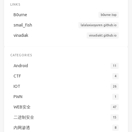
LINKS
B0urne
b0urne.top
smail_fish
lalalaxiaoyuren.github.io
vinadiak
vinadiakt.github.io
CATEGORIES
Android
11
CTF
4
IOT
26
PWN
1
WEB安全
47
二进制安全
15
内网渗透
8