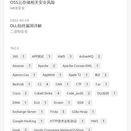
OSS云存储相关安全风险
WEB安全
2022-05-29
DLL劫持漏洞详解
二进制安全
TAGS
360
1
APP测试
1
AWD
1
ActiveMQ
2
Amazon
7
Apache
2
Apache-Cocoon-XML
1
Apereo Cas
1
AppWeb
1
Apple T2
1
BLE
2
BadUsb
1
C2
4
CAN
1
CTF
1
Car
1
Cisco
2
Cobalt Strike
4
Code_audit
2
DLL劫持
1
DMA
1
Dict
1
Drozer
1
EDR
2
Exchange-Server
1
Frida
5
Glibc Heap
1
Google-Hacking
1
HTTP请求走私协议
1
HWS
1
Hook
5
Horde Groupware Webmail Edition
1