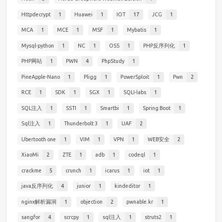
Httpdecrypt
1
Huawei
1
IOT
17
JCG
1
MCA
1
MCE
1
MSF
1
Mybatis
1
Mysql-python
1
NC
1
OSS
1
PHP反序列化
1
PHP网站
1
PWN
4
PhpStudy
1
PineApple-Nano
1
Pligg
1
PowerSploit
1
Pwn
2
RCE
1
SDK
1
SGX
1
SQLI-labs
1
SQL注入
1
SSTI
1
Smartbi
1
Spring Boot
1
Sql注入
1
Thunderbolt 3
1
UAF
2
Ubertooth one
1
VIM
1
VPN
1
WEB安全
2
XiaoMi
2
ZTE
1
adb
1
codeql
1
crackme
5
crunch
1
icarus
1
iot
1
java反序列化
4
junior
1
kindeditor
1
nginx解析漏洞
1
objection
2
pwnable.kr
1
sangfor
4
scrcpy
1
sql注入
1
struts2
1