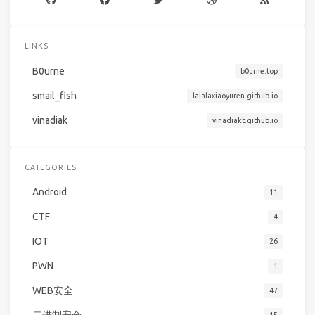
LINKS
B0urne
b0urne.top
smail_fish
lalalaxiaoyuren.github.io
vinadiak
vinadiakt.github.io
CATEGORIES
Android
11
CTF
4
IOT
26
PWN
1
WEB安全
47