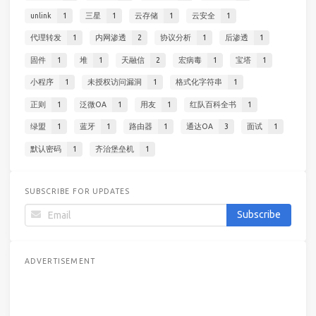
unlink
1
三星
1
云存储
1
云安全
1
代理转发
1
内网渗透
2
协议分析
1
后渗透
1
固件
1
堆
1
天融信
2
宏病毒
1
宝塔
1
小程序
1
未授权访问漏洞
1
格式化字符串
1
正则
1
泛微OA
1
用友
1
红队百科全书
1
绿盟
1
蓝牙
1
路由器
1
通达OA
3
面试
1
默认密码
1
齐治堡垒机
1
SUBSCRIBE FOR UPDATES
ADVERTISEMENT