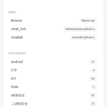
LINKS
B0urne
b0urne.top
smail_fish
lalalaxiaoyuren.github.io
vinadiak
vinadiakt.github.io
CATEGORIES
Android
11
CTF
4
IOT
26
PWN
1
WEB安全
47
二进制安全
15