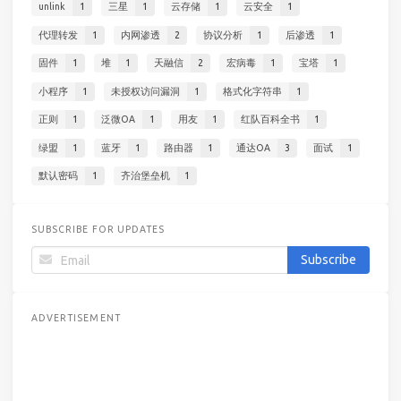
unlink
1
三星
1
云存储
1
云安全
1
代理转发
1
内网渗透
2
协议分析
1
后渗透
1
固件
1
堆
1
天融信
2
宏病毒
1
宝塔
1
小程序
1
未授权访问漏洞
1
格式化字符串
1
正则
1
泛微OA
1
用友
1
红队百科全书
1
绿盟
1
蓝牙
1
路由器
1
通达OA
3
面试
1
默认密码
1
齐治堡垒机
1
SUBSCRIBE FOR UPDATES
ADVERTISEMENT