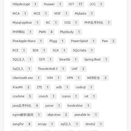
Httpdecrypt
1
Huawei
1
IOT
17
JCG
1
MCA
1
MCE
1
MSF
1
Mybatis
1
Mysql-python
1
NC
1
OSS
1
PHP反序列化
1
PHP网站
1
PWN
4
PhpStudy
1
PineApple-Nano
1
Pligg
1
PowerSploit
1
Pwn
2
RCE
1
SDK
1
SGX
1
SQLI-labs
1
SQL注入
1
SSTI
1
Smartbi
1
Spring Boot
1
Sql注入
1
Thunderbolt 3
1
UAF
2
Ubertooth one
1
VIM
1
VPN
1
WEB安全
2
XiaoMi
2
ZTE
1
adb
1
codeql
1
crackme
5
crunch
1
icarus
1
iot
1
java反序列化
4
junior
1
kindeditor
1
nginx解析漏洞
1
objection
2
pwnable.kr
1
sangfor
4
scrcpy
1
sql注入
1
struts2
1