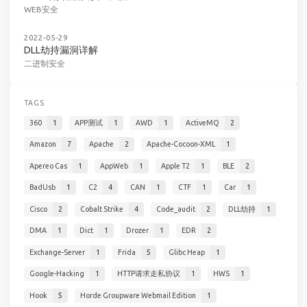
WEB安全
2022-05-29
DLL劫持漏洞详解
二进制安全
TAGS
360
1
APP测试
1
AWD
1
ActiveMQ
2
Amazon
7
Apache
2
Apache-Cocoon-XML
1
Apereo Cas
1
AppWeb
1
Apple T2
1
BLE
2
BadUsb
1
C2
4
CAN
1
CTF
1
Car
1
Cisco
2
Cobalt Strike
4
Code_audit
2
DLL劫持
1
DMA
1
Dict
1
Drozer
1
EDR
2
Exchange-Server
1
Frida
5
Glibc Heap
1
Google-Hacking
1
HTTP请求走私协议
1
HWS
1
Hook
5
Horde Groupware Webmail Edition
1