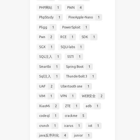
PHP网站
1
PWN
4
PhpStudy
1
PineApple-Nano
1
Pligg
1
PowerSploit
1
Pwn
2
RCE
1
SDK
1
SGX
1
SQLI-labs
1
SQL注入
1
SSTI
1
Smartbi
1
Spring Boot
1
Sql注入
1
Thunderbolt 3
1
UAF
2
Ubertooth one
1
VIM
1
VPN
1
WEB安全
2
XiaoMi
2
ZTE
1
adb
1
codeql
1
crackme
5
crunch
1
icarus
1
iot
1
java反序列化
4
junior
1