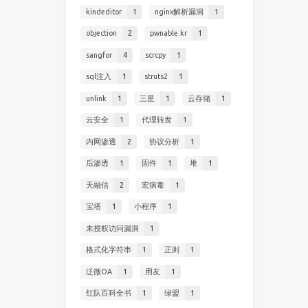
kindeditor
1
nginx解析漏洞
1
objection
2
pwnable.kr
1
sangfor
4
scrcpy
1
sql注入
1
struts2
1
unlink
1
三星
1
云存储
1
云安全
1
代理转发
1
内网渗透
2
协议分析
1
后渗透
1
固件
1
堆
1
天融信
2
宏病毒
1
宝塔
1
小程序
1
未授权访问漏洞
1
格式化字符串
1
正则
1
泛微OA
1
用友
1
红队百科全书
1
绿盟
1