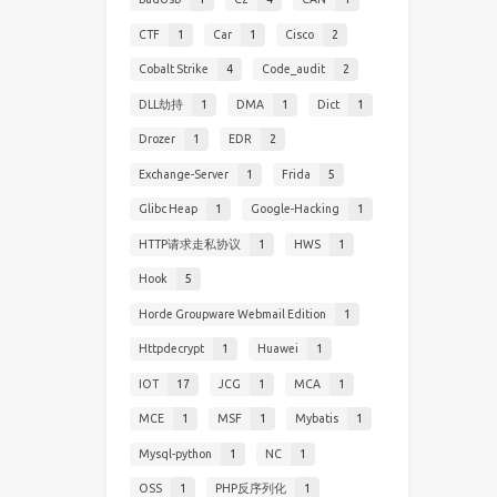
CTF
1
Car
1
Cisco
2
Cobalt Strike
4
Code_audit
2
DLL劫持
1
DMA
1
Dict
1
Drozer
1
EDR
2
Exchange-Server
1
Frida
5
Glibc Heap
1
Google-Hacking
1
HTTP请求走私协议
1
HWS
1
Hook
5
Horde Groupware Webmail Edition
1
Httpdecrypt
1
Huawei
1
IOT
17
JCG
1
MCA
1
MCE
1
MSF
1
Mybatis
1
Mysql-python
1
NC
1
OSS
1
PHP反序列化
1