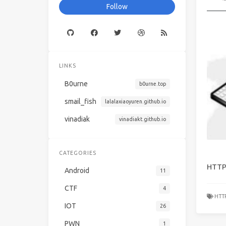
Follow
LINKS
B0urne
b0urne.top
smail_fish
lalalaxiaoyuren.github.io
vinadiak
vinadiakt.github.io
CATEGORIES
HTT
Android
11
CTF
4
HT
IOT
26
PWN
1