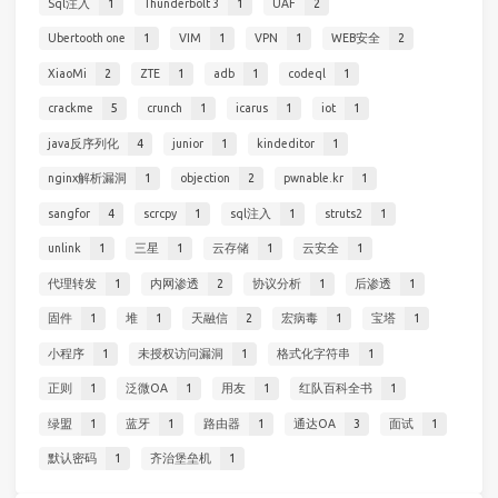
Sql注入
1
Thunderbolt 3
1
UAF
2
Ubertooth one
1
VIM
1
VPN
1
WEB安全
2
XiaoMi
2
ZTE
1
adb
1
codeql
1
crackme
5
crunch
1
icarus
1
iot
1
java反序列化
4
junior
1
kindeditor
1
nginx解析漏洞
1
objection
2
pwnable.kr
1
sangfor
4
scrcpy
1
sql注入
1
struts2
1
unlink
1
三星
1
云存储
1
云安全
1
代理转发
1
内网渗透
2
协议分析
1
后渗透
1
固件
1
堆
1
天融信
2
宏病毒
1
宝塔
1
小程序
1
未授权访问漏洞
1
格式化字符串
1
正则
1
泛微OA
1
用友
1
红队百科全书
1
绿盟
1
蓝牙
1
路由器
1
通达OA
3
面试
1
默认密码
1
齐治堡垒机
1