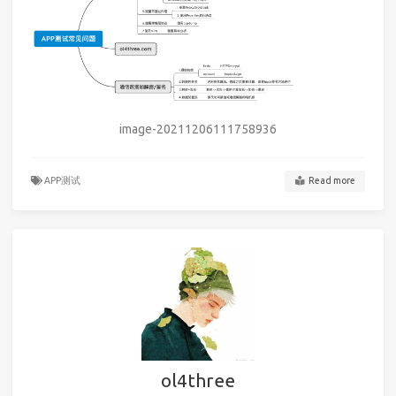
image-20211206111758936
APP测试
Read more
ol4three