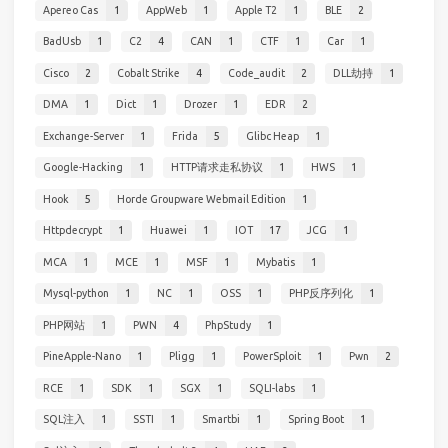
Apereo Cas
1
AppWeb
1
Apple T2
1
BLE
2
BadUsb
1
C2
4
CAN
1
CTF
1
Car
1
Cisco
2
Cobalt Strike
4
Code_audit
2
DLL劫持
1
DMA
1
Dict
1
Drozer
1
EDR
2
Exchange-Server
1
Frida
5
Glibc Heap
1
Google-Hacking
1
HTTP请求走私协议
1
HWS
1
Hook
5
Horde Groupware Webmail Edition
1
Httpdecrypt
1
Huawei
1
IOT
17
JCG
1
MCA
1
MCE
1
MSF
1
Mybatis
1
Mysql-python
1
NC
1
OSS
1
PHP反序列化
1
PHP网站
1
PWN
4
PhpStudy
1
PineApple-Nano
1
Pligg
1
PowerSploit
1
Pwn
2
RCE
1
SDK
1
SGX
1
SQLI-labs
1
SQL注入
1
SSTI
1
Smartbi
1
Spring Boot
1