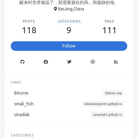
醒来时世界都远了，我需要最狂的风，和最静的海。
BeiJing,China
POSTS
CATEGORIES
TAGS
118
9
111
Follow
LINKS
B0urne
b0urne.top
smail_fish
lalalaxiaoyuren.github.io
vinadiak
vinadiakt.github.io
CATEGORIES