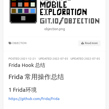
objection.png
OBJECTION
Read more
POSTED
2021-12-21
UPDATED
2022-07-05
UPDATED
2022-07-05
AND
Frida Hook 总结
Frida 常用操作总结
Frida环境
https://github.com/frida/frida