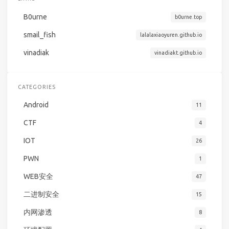
B0urne
b0urne.top
smail_fish
lalalaxiaoyuren.github.io
vinadiak
vinadiakt.github.io
CATEGORIES
Android
11
CTF
4
IOT
26
PWN
1
WEB安全
47
二进制安全
15
内网渗透
8