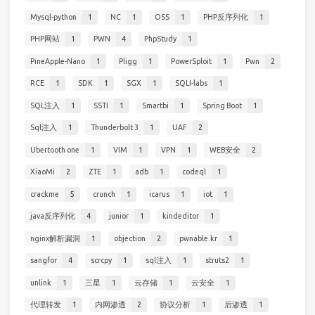
Mysql-python
1
NC
1
OSS
1
PHP反序列化
1
PHP网站
1
PWN
4
PhpStudy
1
PineApple-Nano
1
Pligg
1
PowerSploit
1
Pwn
2
RCE
1
SDK
1
SGX
1
SQLI-labs
1
SQL注入
1
SSTI
1
Smartbi
1
Spring Boot
1
Sql注入
1
Thunderbolt 3
1
UAF
2
Ubertooth one
1
VIM
1
VPN
1
WEB安全
2
XiaoMi
2
ZTE
1
adb
1
codeql
1
crackme
5
crunch
1
icarus
1
iot
1
java反序列化
4
junior
1
kindeditor
1
nginx解析漏洞
1
objection
2
pwnable.kr
1
sangfor
4
scrcpy
1
sql注入
1
struts2
1
unlink
1
三星
1
云存储
1
云安全
1
代理转发
1
内网渗透
2
协议分析
1
后渗透
1