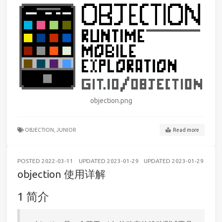
objection.png
OBJECTION,
JUNIOR
Read more
POSTED
2022-03-11
UPDATED
2023-01-29
UPDATED
2023-01-29
AND
objection 使用详解
简介