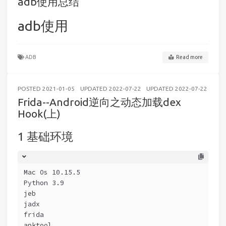
adb使用总结
adb使用
ADB
Read more
POSTED
2021-01-05
UPDATED
2022-07-22
UPDATED
2022-07-22
AND
Frida--Android逆向之动态加载dex
Hook(上)
基础环境
Mac Os 10.15.5
Python 3.9
jeb
jadx
frida
apktool