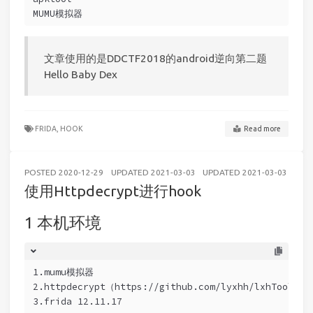
MUMU模拟器
文章使用的是DDCTF2018的android逆向第二题
Hello Baby Dex
FRIDA,
HOOK
Read more
POSTED
2020-12-29
UPDATED
2021-03-03
UPDATED
2021-03-03
AND
使用Httpdecrypt进行hook
本机环境
1.mumu模拟器
2.httpdecrypt（https://github.com/lyxhh/lxhToolHTT
3.frida 12.11.17