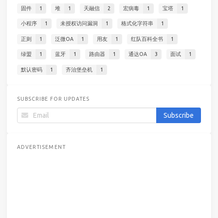
固件
1
堆
1
天融信
2
宏病毒
1
宝塔
1
小程序
1
未授权访问漏洞
1
格式化字符串
1
正则
1
泛微OA
1
用友
1
红队百科全书
1
绿盟
1
蓝牙
1
路由器
1
通达OA
3
面试
1
默认密码
1
齐治堡垒机
1
SUBSCRIBE FOR UPDATES
ADVERTISEMENT