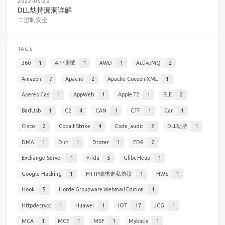
2022-05-29
DLL劫持漏洞详解
二进制安全
TAGS
360
1
APP测试
1
AWD
1
ActiveMQ
2
Amazon
7
Apache
2
Apache-Cocoon-XML
1
Apereo Cas
1
AppWeb
1
Apple T2
1
BLE
2
BadUsb
1
C2
4
CAN
1
CTF
1
Car
1
Cisco
2
Cobalt Strike
4
Code_audit
2
DLL劫持
1
DMA
1
Dict
1
Drozer
1
EDR
2
Exchange-Server
1
Frida
5
Glibc Heap
1
Google-Hacking
1
HTTP请求走私协议
1
HWS
1
Hook
5
Horde Groupware Webmail Edition
1
Httpdecrypt
1
Huawei
1
IOT
17
JCG
1
MCA
1
MCE
1
MSF
1
Mybatis
1