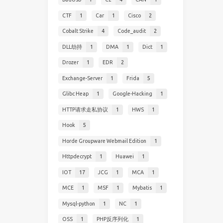
CTF
1
Car
1
Cisco
2
Cobalt Strike
4
Code_audit
2
DLL劫持
1
DMA
1
Dict
1
Drozer
1
EDR
2
Exchange-Server
1
Frida
5
Glibc Heap
1
Google-Hacking
1
HTTP请求走私协议
1
HWS
1
Hook
5
Horde Groupware Webmail Edition
1
Httpdecrypt
1
Huawei
1
IOT
17
JCG
1
MCA
1
MCE
1
MSF
1
Mybatis
1
Mysql-python
1
NC
1
OSS
1
PHP反序列化
1