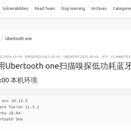
Vulnerabilities
Read Team
Stop learning
Archives
Categori
Ubertooth one
ED
2020-10-14
UPDATED
2021-03-03
UPDATED
2021-03-03
IOT
12 MINUTES
用Ubertooth one扫描嗅探低功耗蓝
x00 本机环境
 osx 10.15.5
are Fusion 11.5.1
ntu 18.04
rtooth One