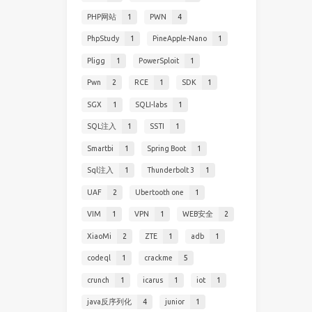
PHP网站
1
PWN
4
PhpStudy
1
PineApple-Nano
1
Pligg
1
PowerSploit
1
Pwn
2
RCE
1
SDK
1
SGX
1
SQLI-labs
1
SQL注入
1
SSTI
1
Smartbi
1
Spring Boot
1
Sql注入
1
Thunderbolt 3
1
UAF
2
Ubertooth one
1
VIM
1
VPN
1
WEB安全
2
XiaoMi
2
ZTE
1
adb
1
codeql
1
crackme
5
crunch
1
icarus
1
iot
1
java反序列化
4
junior
1