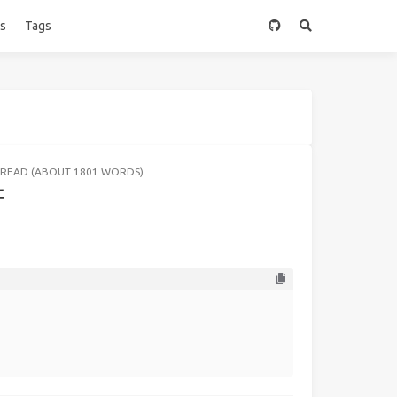
es
Tags
 READ (ABOUT 1801 WORDS)
牙