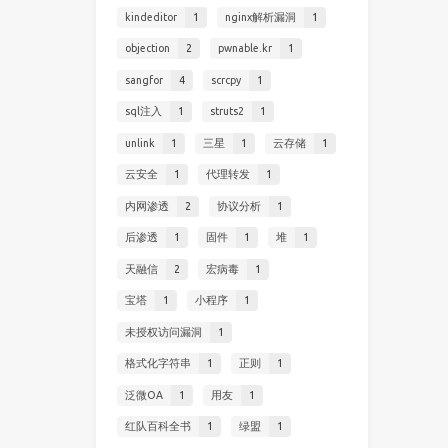
kindeditor
1
nginx解析漏洞
1
objection
2
pwnable.kr
1
sangfor
4
scrcpy
1
sql注入
1
struts2
1
unlink
1
三星
1
云存储
1
云安全
1
代理转发
1
内网渗透
2
协议分析
1
后渗透
1
固件
1
堆
1
天融信
2
宏病毒
1
宝塔
1
小程序
1
未授权访问漏洞
1
格式化字符串
1
正则
1
泛微OA
1
用友
1
红队百科全书
1
绿盟
1