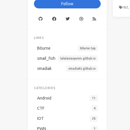
Follow
BLE,
LINKS
B0urne
b0urne.top
smail_fish
lalalaxiaoyuren.github.io
vinadiak
vinadiakt.github.io
CATEGORIES
Android
11
CTF
4
IOT
26
PWN
1