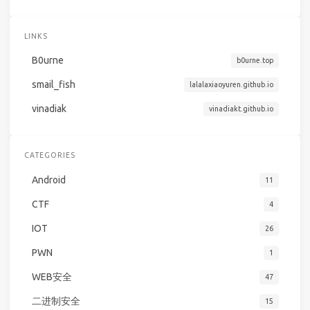
LINKS
B0urne
b0urne.top
smail_fish
lalalaxiaoyuren.github.io
vinadiak
vinadiakt.github.io
CATEGORIES
Android
11
CTF
4
IOT
26
PWN
1
WEB安全
47
二进制安全
15