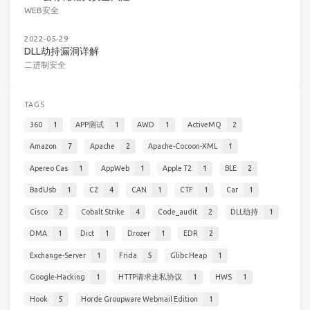
WEB安全
2022-05-29
DLL劫持漏洞详解
二进制安全
TAGS
360
1
APP测试
1
AWD
1
ActiveMQ
2
Amazon
7
Apache
2
Apache-Cocoon-XML
1
Apereo Cas
1
AppWeb
1
Apple T2
1
BLE
2
BadUsb
1
C2
4
CAN
1
CTF
1
Car
1
Cisco
2
Cobalt Strike
4
Code_audit
2
DLL劫持
1
DMA
1
Dict
1
Drozer
1
EDR
2
Exchange-Server
1
Frida
5
Glibc Heap
1
Google-Hacking
1
HTTP请求走私协议
1
HWS
1
Hook
5
Horde Groupware Webmail Edition
1