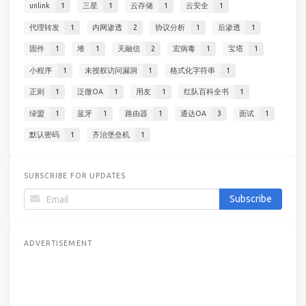
unlink
1
三星
1
云存储
1
云安全
1
代理转发
1
内网渗透
2
协议分析
1
后渗透
1
固件
1
堆
1
天融信
2
宏病毒
1
宝塔
1
小程序
1
未授权访问漏洞
1
格式化字符串
1
正则
1
泛微OA
1
用友
1
红队百科全书
1
绿盟
1
蓝牙
1
路由器
1
通达OA
3
面试
1
默认密码
1
齐治堡垒机
1
SUBSCRIBE FOR UPDATES
ADVERTISEMENT