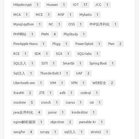
Httpdecrypt
1
Huawei
1
IOT
17
JCG
1
MCA
1
MCE
1
MSF
1
Mybatis
1
Mysql-python
1
NC
1
OSS
1
PHP反序列化
1
PHP网站
1
PWN
4
PhpStudy
1
PineApple-Nano
1
Pligg
1
PowerSploit
1
Pwn
2
RCE
1
SDK
1
SGX
1
SQLI-labs
1
SQL注入
1
SSTI
1
Smartbi
1
Spring Boot
1
Sql注入
1
Thunderbolt 3
1
UAF
2
Ubertooth one
1
VIM
1
VPN
1
WEB安全
2
XiaoMi
2
ZTE
1
adb
1
codeql
1
crackme
5
crunch
1
icarus
1
iot
1
java反序列化
4
junior
1
kindeditor
1
nginx解析漏洞
1
objection
2
pwnable.kr
1
sangfor
4
scrcpy
1
sql注入
1
struts2
1