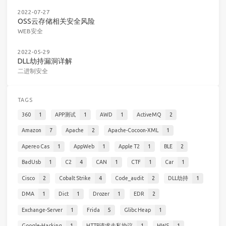
2022-07-27
OSS云存储相关安全风险
WEB安全
2022-05-29
DLL劫持漏洞详解
二进制安全
TAGS
360
1
APP测试
1
AWD
1
ActiveMQ
2
Amazon
7
Apache
2
Apache-Cocoon-XML
1
Apereo Cas
1
AppWeb
1
Apple T2
1
BLE
2
BadUsb
1
C2
4
CAN
1
CTF
1
Car
1
Cisco
2
Cobalt Strike
4
Code_audit
2
DLL劫持
1
DMA
1
Dict
1
Drozer
1
EDR
2
Exchange-Server
1
Frida
5
Glibc Heap
1
Google-Hacking
1
HTTP请求走私协议
1
HWS
1