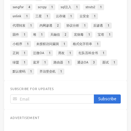
sangfor
4
scrcpy
1
sql注入
1
struts2
1
unlink
1
三星
1
云存储
1
云安全
1
代理转发
1
内网渗透
2
协议分析
1
后渗透
1
固件
1
堆
1
天融信
2
宏病毒
1
宝塔
1
小程序
1
未授权访问漏洞
1
格式化字符串
1
正则
1
泛微OA
1
用友
1
红队百科全书
1
绿盟
1
蓝牙
1
路由器
1
通达OA
3
面试
1
默认密码
1
齐治堡垒机
1
SUBSCRIBE FOR UPDATES
ADVERTISEMENT