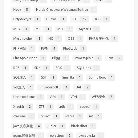
Hook
5
Horde Groupware Webmail Edition
1
Httpdecrypt
1
Huawei
1
IOT
17
JCG
1
MCA
1
MCE
1
MSF
1
Mybatis
1
Mysql-python
1
NC
1
OSS
1
PHP反序列化
1
PHP网站
1
PWN
4
PhpStudy
1
PineApple-Nano
1
Pligg
1
PowerSploit
1
Pwn
2
RCE
1
SDK
1
SGX
1
SQLI-labs
1
SQL注入
1
SSTI
1
Smartbi
1
Spring Boot
1
Sql注入
1
Thunderbolt 3
1
UAF
2
Ubertooth one
1
VIM
1
VPN
1
WEB安全
2
XiaoMi
2
ZTE
1
adb
1
codeql
1
crackme
5
crunch
1
icarus
1
iot
1
java反序列化
4
junior
1
kindeditor
1
nginx解析漏洞
1
objection
2
pwnable.kr
1