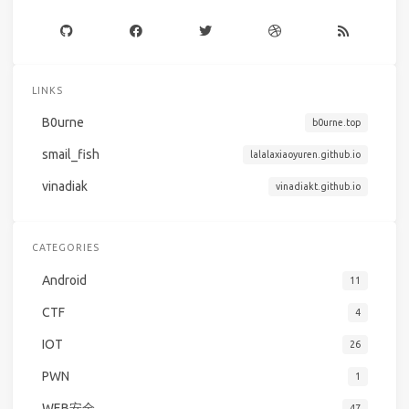
LINKS
B0urne
b0urne.top
smail_fish
lalalaxiaoyuren.github.io
vinadiak
vinadiakt.github.io
CATEGORIES
Android
11
CTF
4
IOT
26
PWN
1
WEB安全
47