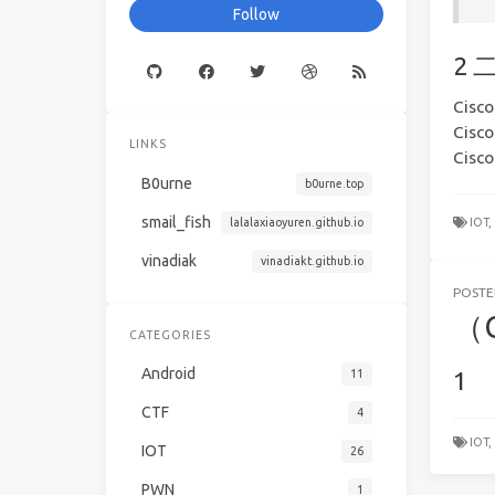
Follow
Cisc
Cisco
LINKS
Cisco 
B0urne
b0urne.top
smail_fish
lalalaxiaoyuren.github.io
IOT,
vinadiak
vinadiakt.github.io
POST
（
CATEGORIES
Android
11
CTF
4
IOT,
IOT
26
PWN
1