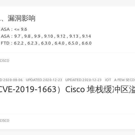
二、漏洞影响
o ASA：<= 9.6
 ASA：9.7 , 9.8 , 9.9 , 9.10 , 9.12 , 9.13 , 9.14
FTD：6.2.2 , 6.2.3 , 6.3.0 , 6.4.0 , 6.5.0 , 6.6.0
CISCO
ED
2020-08-06
UPDATED
2020-12-23
UPDATED
2020-12-23
IOT
A FEW SEC
CVE-2019-1663）Cisco 堆栈缓冲
CISCO