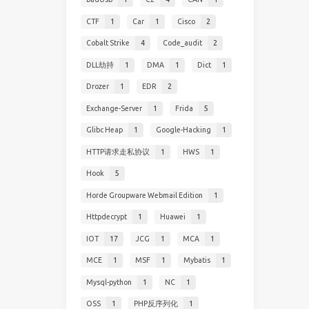
CTF
1
Car
1
Cisco
2
Cobalt Strike
4
Code_audit
2
DLL劫持
1
DMA
1
Dict
1
Drozer
1
EDR
2
Exchange-Server
1
Frida
5
Glibc Heap
1
Google-Hacking
1
HTTP请求走私协议
1
HWS
1
Hook
5
Horde Groupware Webmail Edition
1
Httpdecrypt
1
Huawei
1
IOT
17
JCG
1
MCA
1
MCE
1
MSF
1
Mybatis
1
Mysql-python
1
NC
1
OSS
1
PHP反序列化
1