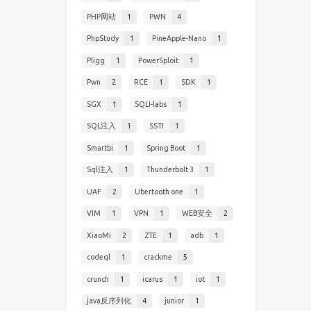
PHP网站
1
PWN
4
PhpStudy
1
PineApple-Nano
1
Pligg
1
PowerSploit
1
Pwn
2
RCE
1
SDK
1
SGX
1
SQLI-labs
1
SQL注入
1
SSTI
1
Smartbi
1
Spring Boot
1
Sql注入
1
Thunderbolt 3
1
UAF
2
Ubertooth one
1
VIM
1
VPN
1
WEB安全
2
XiaoMi
2
ZTE
1
adb
1
codeql
1
crackme
5
crunch
1
icarus
1
iot
1
java反序列化
4
junior
1