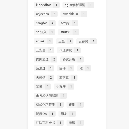
kindeditor
1
nginx解析漏洞
1
objection
2
pwnable.kr
1
sangfor
4
scrcpy
1
sql注入
1
struts2
1
unlink
1
三星
1
云存储
1
云安全
1
代理转发
1
内网渗透
2
协议分析
1
后渗透
1
固件
1
堆
1
天融信
2
宏病毒
1
宝塔
1
小程序
1
未授权访问漏洞
1
格式化字符串
1
正则
1
泛微OA
1
用友
1
红队百科全书
1
绿盟
1