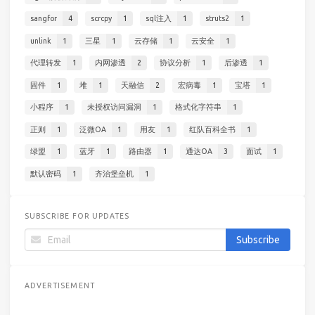
sangfor
4
scrcpy
1
sql注入
1
struts2
1
unlink
1
三星
1
云存储
1
云安全
1
代理转发
1
内网渗透
2
协议分析
1
后渗透
1
固件
1
堆
1
天融信
2
宏病毒
1
宝塔
1
小程序
1
未授权访问漏洞
1
格式化字符串
1
正则
1
泛微OA
1
用友
1
红队百科全书
1
绿盟
1
蓝牙
1
路由器
1
通达OA
3
面试
1
默认密码
1
齐治堡垒机
1
SUBSCRIBE FOR UPDATES
ADVERTISEMENT