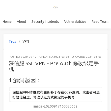
Home
About
Security Incidents
Vulnerabilities
Read Team
Tags
VPN
POSTED
2020-09-17
UPDATED
2021-03-03
UPDATED
2021-03-03
WE
深信服 SSL VPN - Pre Auth 修改绑定手
机
漏洞起因：
image-20200917160030652