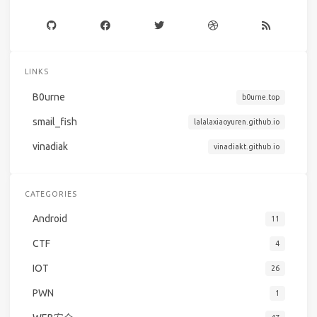
LINKS
B0urne
b0urne.top
smail_fish
lalalaxiaoyuren.github.io
vinadiak
vinadiakt.github.io
CATEGORIES
Android
11
CTF
4
IOT
26
PWN
1