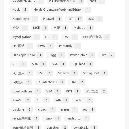
Google-Hacking
1
HTTP请求走私协议
1
HWS
1
Hook
5
Horde Groupware Webmail Edition
1
Httpdecrypt
1
Huawei
1
IOT
17
JCG
1
MCA
1
MCE
1
MSF
1
Mybatis
1
Mysql-python
1
NC
1
OSS
1
PHP反序列化
1
PHP网站
1
PWN
4
PhpStudy
1
PineApple-Nano
1
Pligg
1
PowerSploit
1
Pwn
2
RCE
1
SDK
1
SGX
1
SQLI-labs
1
SQL注入
1
SSTI
1
Smartbi
1
Spring Boot
1
Sql注入
1
Thunderbolt 3
1
UAF
2
Ubertooth one
1
VIM
1
VPN
1
WEB安全
2
XiaoMi
2
ZTE
1
adb
1
codeql
1
crackme
5
crunch
1
icarus
1
iot
1
java反序列化
4
junior
1
kindeditor
1
nginx解析漏洞
1
objection
2
pwnable.kr
1