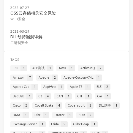
2022-07-27
OSS云存储相关安全风险
WEB安全
2022-05-29
DLL劫持漏洞详解
二进制安全
TAGS
360
1
APP测试
1
AWD
1
ActiveMQ
2
Amazon
7
Apache
2
Apache-Cocoon-XML
1
Apereo Cas
1
AppWeb
1
Apple T2
1
BLE
2
BadUsb
1
C2
4
CAN
1
CTF
1
Car
1
Cisco
2
Cobalt Strike
4
Code_audit
2
DLL劫持
1
DMA
1
Dict
1
Drozer
1
EDR
2
Exchange-Server
1
Frida
5
Glibc Heap
1