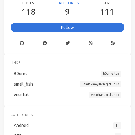
POSTS
CATEGORIES
TAGS
118
9
111
Follow
LINKS
B0urne
b0urne.top
smail_fish
lalalaxiaoyuren.github.io
vinadiak
vinadiakt.github.io
CATEGORIES
Android
11