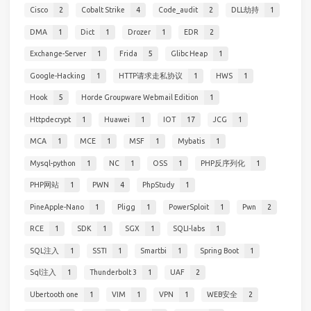
Cisco
2
Cobalt Strike
4
Code_audit
2
DLL劫持
1
DMA
1
Dict
1
Drozer
1
EDR
2
Exchange-Server
1
Frida
5
Glibc Heap
1
Google-Hacking
1
HTTP请求走私协议
1
HWS
1
Hook
5
Horde Groupware Webmail Edition
1
Httpdecrypt
1
Huawei
1
IOT
17
JCG
1
MCA
1
MCE
1
MSF
1
Mybatis
1
Mysql-python
1
NC
1
OSS
1
PHP反序列化
1
PHP网站
1
PWN
4
PhpStudy
1
PineApple-Nano
1
Pligg
1
PowerSploit
1
Pwn
2
RCE
1
SDK
1
SGX
1
SQLI-labs
1
SQL注入
1
SSTI
1
Smartbi
1
Spring Boot
1
Sql注入
1
Thunderbolt 3
1
UAF
2
Ubertooth one
1
VIM
1
VPN
1
WEB安全
2