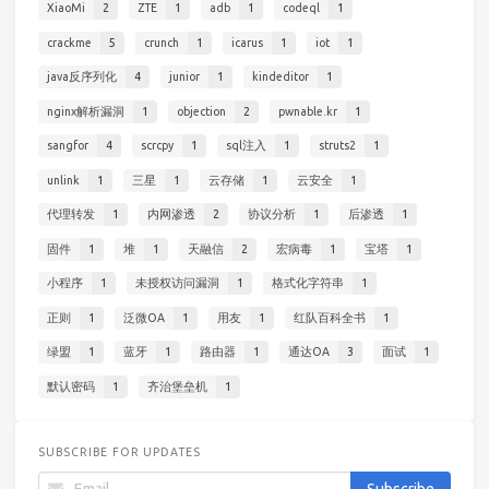
XiaoMi
2
ZTE
1
adb
1
codeql
1
crackme
5
crunch
1
icarus
1
iot
1
java反序列化
4
junior
1
kindeditor
1
nginx解析漏洞
1
objection
2
pwnable.kr
1
sangfor
4
scrcpy
1
sql注入
1
struts2
1
unlink
1
三星
1
云存储
1
云安全
1
代理转发
1
内网渗透
2
协议分析
1
后渗透
1
固件
1
堆
1
天融信
2
宏病毒
1
宝塔
1
小程序
1
未授权访问漏洞
1
格式化字符串
1
正则
1
泛微OA
1
用友
1
红队百科全书
1
绿盟
1
蓝牙
1
路由器
1
通达OA
3
面试
1
默认密码
1
齐治堡垒机
1
SUBSCRIBE FOR UPDATES