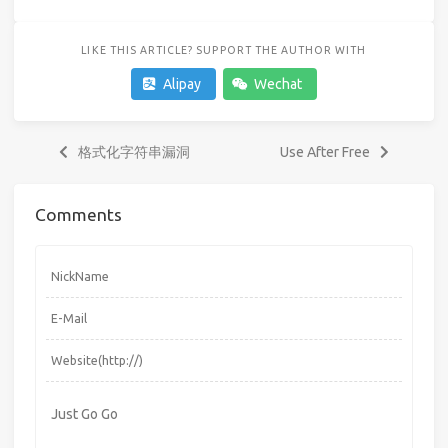
LIKE THIS ARTICLE? SUPPORT THE AUTHOR WITH
Alipay
Wechat
格式化字符串漏洞
Use After Free
Comments