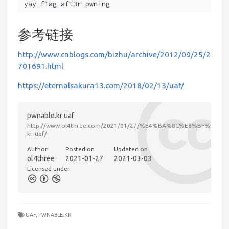
yay_f1ag_aft3r_pwning
参考链接
http://www.cnblogs.com/bizhu/archive/2012/09/25/2
701691.html
https://eternalsakura13.com/2018/02/13/uaf/
pwnable.kr uaf
http://www.ol4three.com/2021/01/27/%E4%BA%8C%E8%BF%9B%
kr-uaf/
Author
Posted on
Updated on
ol4three
2021-01-27
2021-03-03
Licensed under
UAF,
PWNABLE.KR