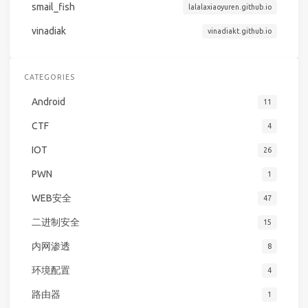
smail_fish
lalalaxiaoyuren.github.io
vinadiak
vinadiakt.github.io
CATEGORIES
Android
11
CTF
4
IOT
26
PWN
1
WEB安全
47
二进制安全
15
内网渗透
8
环境配置
4
路由器
1