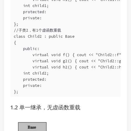
    int child1; 
    protected: 
    private: 
}; 
//子类2，有1个虚函数重载 
class Child2 : public Base 
{ 
    public: 
        virtual void f() { cout << "Child2::f" << 
        virtual void g2() { cout << "Child2::g2" <
        virtual void h2() { cout << "Child2::h2" <
    int child2; 
    protected: 
    private: 
};
单一继承，无虚函数重载