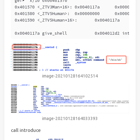
gef➤  x/10 0x00401570
0x401590 <
0x0040117a give_shell		0x004012d2 intro
image-20210128164102514
image-20210128164033393
call introduce