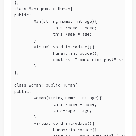
};
class Man: public Human{
public:
        Man(string name, int age){
                this->name = name;
                this->age = age;
        }
        virtual void introduce(){
                Human::introduce();
                cout << "I am a nice guy!" << endl
        }
};
class Woman: public Human{
public:
        Woman(string name, int age){
                this->name = name;
                this->age = age;
        }
        virtual void introduce(){
                Human::introduce();