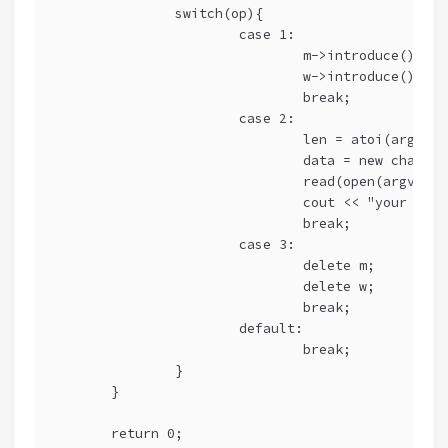
                switch(op){
                        case 1:
                                m->introduce();
                                w->introduce();
                                break;
                        case 2:
                                len = atoi(argv[1]
                                data = new char[le
                                read(open(argv[2],
                                cout << "your data
                                break;
                        case 3:
                                delete m;
                                delete w;
                                break;
                        default:
                                break;
                }
        }
        return 0;