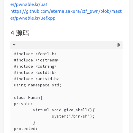
er/pwnable.kr/uaf
https://github.com/eternalsakura/ctf_pwn/blob/mast
er/pwnable.kr/uaf.cpp
源码
#include <fcntl.h>
#include <iostream>
#include <cstring>
#include <cstdlib>
#include <unistd.h>
using namespace std;
class Human{
private:
	virtual void give_shell(){
		system("/bin/sh");
	}
protected: