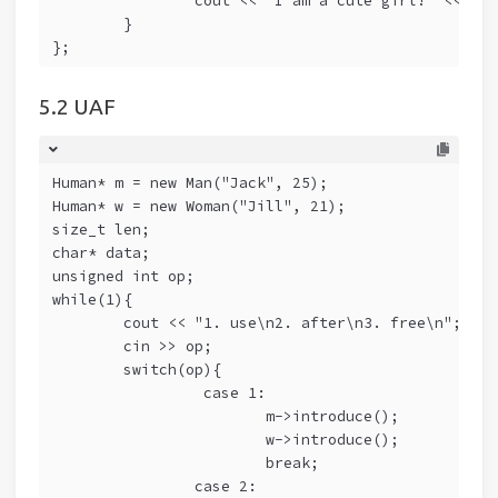
                cout << "I am a cute girl!" << end
        }
};
UAF
Human* m = new Man("Jack", 25);
Human* w = new Woman("Jill", 21);
size_t len;
char* data;
unsigned int op;
while(1){
        cout << "1. use\n2. after\n3. free\n";
        cin >> op;
        switch(op){
                 case 1:
                        m->introduce();
                        w->introduce();
                        break;
                case 2: