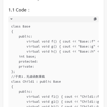
Code：
class Base 
{ 
    public: 
        virtual void f() { cout << "Base::f" << en
        virtual void g() { cout << "Base::g" << en
        virtual void h() { cout << "Base::h" << en
    int base; 
    protected: 
    private: 
}; 
//子类1，无虚函数重载 
class Child1 : public Base 
{ 
    public: 
        virtual void f1() { cout << "Child1::f1" <
        virtual void g1() { cout << "Child1::g1" <
        virtual void h1() { cout << "Child1::h1" <