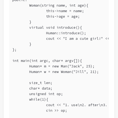
        Woman(string name, int age){
                this->name = name;
                this->age = age;
        }
        virtual void introduce(){
                Human::introduce();
                cout << "I am a cute girl!" << end
        }
};
int main(int argc, char* argv[]){
        Human* m = new Man("Jack", 25);
        Human* w = new Woman("Jill", 21);
        size_t len;
        char* data;
        unsigned int op;
        while(1){
                cout << "1. use\n2. after\n3. free
                cin >> op;