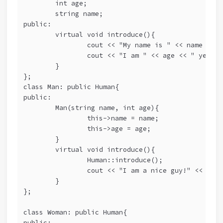
	int age;
	string name;
public:
	virtual void introduce(){
		cout << "My name is " << name << 
		cout << "I am " << age << " years
	}
};
class Man: public Human{
public:
        Man(string name, int age){
                this->name = name;
                this->age = age;
        }
        virtual void introduce(){
                Human::introduce();
                cout << "I am a nice guy!" << endl
        }
};
class Woman: public Human{
public: