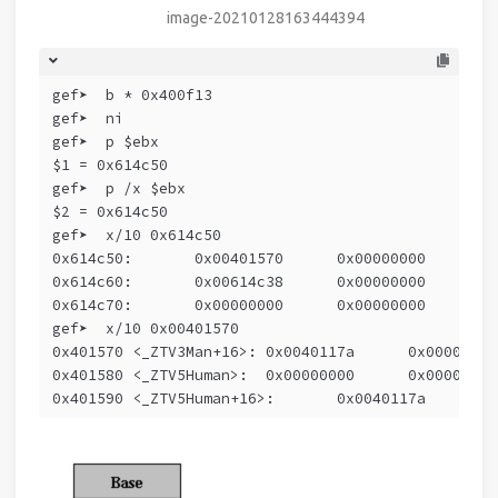
image-20210128163444394
gef➤  b * 0x400f13
gef➤  ni
$1 = 0x614c50
$2 = 0x614c50
0x614c70:	0x00000000	0x00000000
gef➤  x/10 0x00401570
0x401590 <