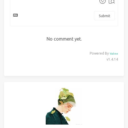
Submit
No comment yet.
Powered By
Valine
v1.4.14