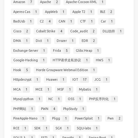
Amazon
7
Apache
2
Apache-Cocoon-XML
1
Apereo Cas
1
AppWeb
1
Apple T2
1
BLE
2
BadUsb
1
C2
4
CAN
1
CTF
1
Car
1
Cisco
2
Cobalt Strike
4
Code_audit
2
DLL劫持
1
DMA
1
Dict
1
Drozer
1
EDR
2
Exchange-Server
1
Frida
5
Glibc Heap
1
Google-Hacking
1
HTTP请求走私协议
1
HWS
1
Hook
5
Horde Groupware Webmail Edition
1
Httpdecrypt
1
Huawei
1
IOT
17
JCG
1
MCA
1
MCE
1
MSF
1
Mybatis
1
Mysql-python
1
NC
1
OSS
1
PHP反序列化
1
PHP网站
1
PWN
4
PhpStudy
1
PineApple-Nano
1
Pligg
1
PowerSploit
1
Pwn
2
RCE
1
SDK
1
SGX
1
SQLI-labs
1
SQL注入
1
SSTI
1
Smartbi
1
Spring Boot
1