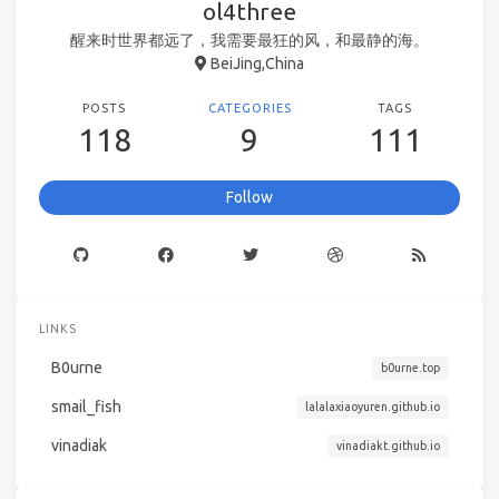
ol4three
醒来时世界都远了，我需要最狂的风，和最静的海。
BeiJing,China
POSTS
CATEGORIES
TAGS
118
9
111
Follow
LINKS
B0urne
b0urne.top
smail_fish
lalalaxiaoyuren.github.io
vinadiak
vinadiakt.github.io