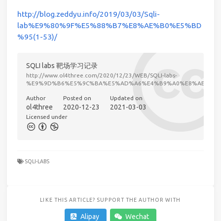
http://blog.zeddyu.info/2019/03/03/Sqli-
lab%E9%80%9F%E5%88%B7%E8%AE%B0%E5%BD
%95(1-53)/
SQLI labs 靶场学习记录
http://www.ol4three.com/2020/12/23/WEB/SQLI-labs-
%E9%9D%B6%E5%9C%BA%E5%AD%A6%E4%B9%A0%E8%AE%B0%
Author
Posted on
Updated on
ol4three
2020-12-23
2021-03-03
Licensed under
SQLI-LABS
LIKE THIS ARTICLE? SUPPORT THE AUTHOR WITH
Alipay
Wechat