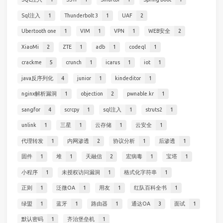
Sql注入
1
Thunderbolt 3
1
UAF
2
Ubertooth one
1
VIM
1
VPN
1
WEB安全
2
XiaoMi
2
ZTE
1
adb
1
codeql
1
crackme
5
crunch
1
icarus
1
iot
1
java反序列化
4
junior
1
kindeditor
1
nginx解析漏洞
1
objection
2
pwnable.kr
1
sangfor
4
scrcpy
1
sql注入
1
struts2
1
unlink
1
三星
1
云存储
1
云安全
1
代理转发
1
内网渗透
2
协议分析
1
后渗透
1
固件
1
堆
1
天融信
2
宏病毒
1
宝塔
1
小程序
1
未授权访问漏洞
1
格式化字符串
1
正则
1
泛微OA
1
用友
1
红队百科全书
1
绿盟
1
蓝牙
1
路由器
1
通达OA
3
面试
1
默认密码
1
齐治堡垒机
1