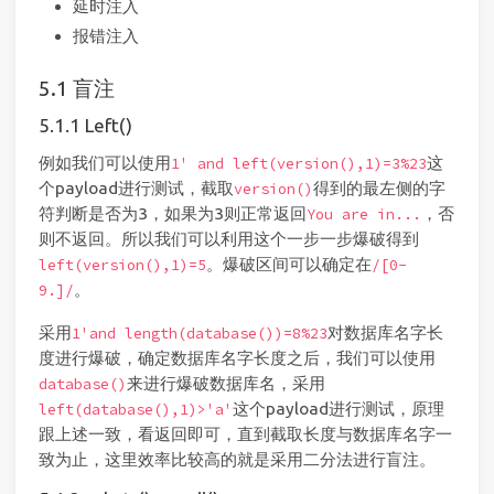
延时注入
报错注入
盲注
Left()
例如我们可以使用
这
1' and left(version(),1)=3%23
个payload进行测试，截取
得到的最左侧的字
version()
符判断是否为3，如果为3则正常返回
，否
You are in...
则不返回。所以我们可以利用这个一步一步爆破得到
。爆破区间可以确定在
left(version(),1)=5
/[0-
。
9.]/
采用
对数据库名字长
1'and length(database())=8%23
度进行爆破，确定数据库名字长度之后，我们可以使用
来进行爆破数据库名，采用
database()
这个payload进行测试，原理
left(database(),1)>'a'
跟上述一致，看返回即可，直到截取长度与数据库名字一
致为止，这里效率比较高的就是采用二分法进行盲注。