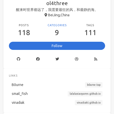
ol4three
醒来时世界都远了，我需要最狂的风，和最静的海。
BeiJing,China
POSTS
CATEGORIES
TAGS
118
9
111
Follow
LINKS
B0urne
b0urne.top
smail_fish
lalalaxiaoyuren.github.io
vinadiak
vinadiakt.github.io