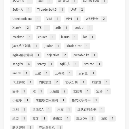
SQL注入
1
SSTI
1
Smartbi
1
Spring Boot
1
Sql注入
1
Thunderbolt 3
1
UAF
2
Ubertooth one
1
VIM
1
VPN
1
WEB安全
2
XiaoMi
2
ZTE
1
adb
1
codeql
1
crackme
5
crunch
1
icarus
1
iot
1
java反序列化
4
junior
1
kindeditor
1
nginx解析漏洞
1
objection
2
pwnable.kr
1
sangfor
4
scrcpy
1
sql注入
1
struts2
1
unlink
1
三星
1
云存储
1
云安全
1
代理转发
1
内网渗透
2
协议分析
1
后渗透
1
固件
1
堆
1
天融信
2
宏病毒
1
宝塔
1
小程序
1
未授权访问漏洞
1
格式化字符串
1
正则
1
泛微OA
1
用友
1
红队百科全书
1
绿盟
1
蓝牙
1
路由器
1
通达OA
3
面试
1
默认密码
1
齐治堡垒机
1