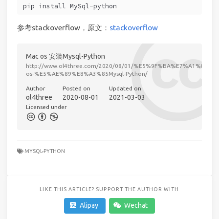
pip install MySql-python
参考stackoverflow，原文：
stackoverflow
Mac os 安装Mysql-Python
http://www.ol4three.com/2020/08/01/%E5%9F%BA%E7%A1%80%
os-%E5%AE%89%E8%A3%85Mysql-Python/
Author
Posted on
Updated on
ol4three
2020-08-01
2021-03-03
Licensed under
MYSQL-PYTHON
LIKE THIS ARTICLE? SUPPORT THE AUTHOR WITH
Alipay
Wechat