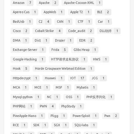
Amazon
7
Apache
2
Apache-Cocoon-XML
1
Apereo Cas
1
AppWeb
1
Apple T2
1
BLE
2
BadUsb
1
C2
4
CAN
1
CTF
1
Car
1
Cisco
2
Cobalt Strike
4
Code_audit
2
DLL劫持
1
DMA
1
Dict
1
Drozer
1
EDR
2
Exchange-Server
1
Frida
5
Glibc Heap
1
Google-Hacking
1
HTTP请求走私协议
1
HWS
1
Hook
5
Horde Groupware Webmail Edition
1
Httpdecrypt
1
Huawei
1
IOT
17
JCG
1
MCA
1
MCE
1
MSF
1
Mybatis
1
Mysql-python
1
NC
1
OSS
1
PHP反序列化
1
PHP网站
1
PWN
4
PhpStudy
1
PineApple-Nano
1
Pligg
1
PowerSploit
1
Pwn
2
RCE
1
SDK
1
SGX
1
SQLI-labs
1