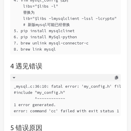
4. vim mysql_config 找到
    libs="$libs -l"
    替换为
    lib="$libs -lmysqlclient -lssl -lcrypto"
    # 新版mysql可能已经替换
5. pip install mysqlclinet
6. pip install MySql-python
7. brew unlink mysql-connector-c
8. brew link mysql
遇见错误
_mysql.c:36:10: fatal error: 'my_config.h' file no
#include "my_config.h"
         ^~~~~~~~~~~~~
1 error generated.
error: command 'cc' failed with exit status 1
错误原因