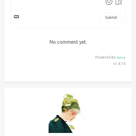
Submit
No comment yet.
Powered By
Valine
v1.4.14