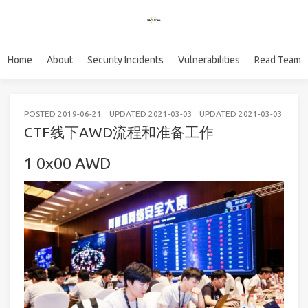
Home
About
Security Incidents
Vulnerabilities
Read Team
POSTED
2019-06-21
UPDATED
2021-03-03
UPDATED
2021-03-03
CTF
CTF线下AWD流程和准备工作
0x00 AWD