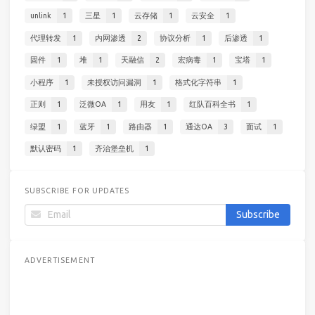
unlink
1
三星
1
云存储
1
云安全
1
代理转发
1
内网渗透
2
协议分析
1
后渗透
1
固件
1
堆
1
天融信
2
宏病毒
1
宝塔
1
小程序
1
未授权访问漏洞
1
格式化字符串
1
正则
1
泛微OA
1
用友
1
红队百科全书
1
绿盟
1
蓝牙
1
路由器
1
通达OA
3
面试
1
默认密码
1
齐治堡垒机
1
SUBSCRIBE FOR UPDATES
ADVERTISEMENT