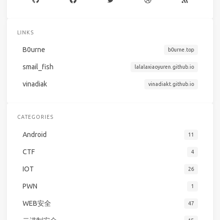
LINKS
B0urne
b0urne.top
smail_fish
lalalaxiaoyuren.github.io
vinadiak
vinadiakt.github.io
CATEGORIES
Android
11
CTF
4
IOT
26
PWN
1
WEB安全
47