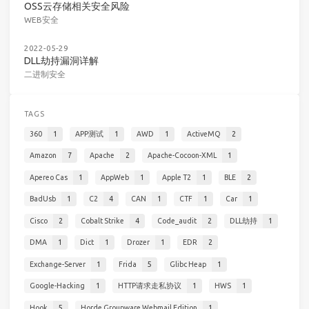
OSS云存储相关安全风险
WEB安全
2022-05-29
DLL劫持漏洞详解
二进制安全
TAGS
360
1
APP测试
1
AWD
1
ActiveMQ
2
Amazon
7
Apache
2
Apache-Cocoon-XML
1
Apereo Cas
1
AppWeb
1
Apple T2
1
BLE
2
BadUsb
1
C2
4
CAN
1
CTF
1
Car
1
Cisco
2
Cobalt Strike
4
Code_audit
2
DLL劫持
1
DMA
1
Dict
1
Drozer
1
EDR
2
Exchange-Server
1
Frida
5
Glibc Heap
1
Google-Hacking
1
HTTP请求走私协议
1
HWS
1
Hook
5
Horde Groupware Webmail Edition
1