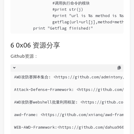
		#调用执行命令的模块
		#print str(j)
		#print "url is %s method is %s pa
		getflag(url=url[j],method=method[
	print "Getflag finished!"
0x06 资源分享
Github资源：
AWD攻防赛脚本集合: <https://github.com/admintony/Prep
Attack-Defense-Framework: <https://github.com/Snip
AWD攻防赛webshell批量利用框架: <https://github.com/Ares
awd-frame: <https://github.com/xnianq/awd-frame>
WEB-AWD-Framework:<https://github.com/dahua966/WEB