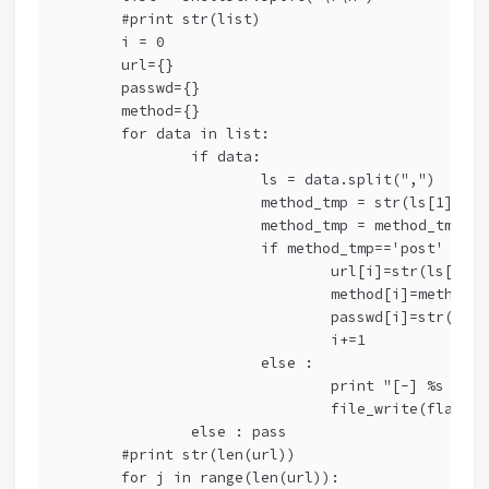
	#print str(list)
	i = 0
	url={}
	passwd={}
	method={}
	for data in list:
		if data:
			ls = data.split(",")
			method_tmp = str(ls[1])
			method_tmp = method_tmp.l
			if method_tmp=='post' or 
				url[i]=str(ls[0])
				method[i]=method_
				passwd[i]=str(ls[
				i+=1
			else :
				print "[-] %s r
				file_write(flag
		else : pass
	#print str(len(url))
	for j in range(len(url)):