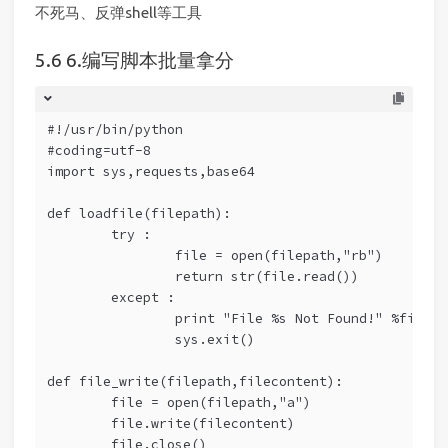
不死马、反弹shell等工具
6.编写脚本批量拿分
#!/usr/bin/python
#coding=utf-8
import sys,requests,base64
def loadfile(filepath):
	try : 
		file = open(filepath,"rb")
		return str(file.read())
	except : 
		print "File %s Not Found!" %filepa
		sys.exit()
def file_write(filepath,filecontent):
	file = open(filepath,"a")
	file.write(filecontent)
	file.close()