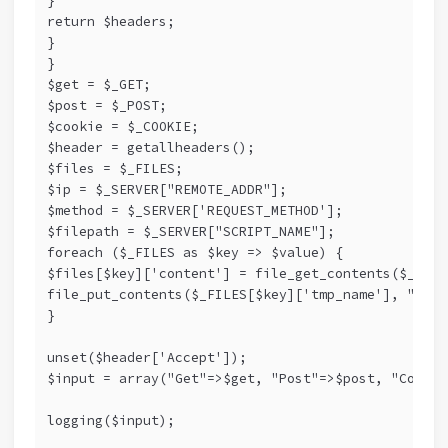
} 
return $headers; 
} 
} 
$get = $_GET; 
$post = $_POST; 
$cookie = $_COOKIE; 
$header = getallheaders(); 
$files = $_FILES; 
$ip = $_SERVER["REMOTE_ADDR"]; 
$method = $_SERVER['REQUEST_METHOD']; 
$filepath = $_SERVER["SCRIPT_NAME"]; 
foreach ($_FILES as $key => $value) { 
$files[$key]['content'] = file_get_contents($_FILE
file_put_contents($_FILES[$key]['tmp_name'], "viri
}
unset($header['Accept']);
$input = array("Get"=>$get, "Post"=>$post, "Cookie
logging($input);