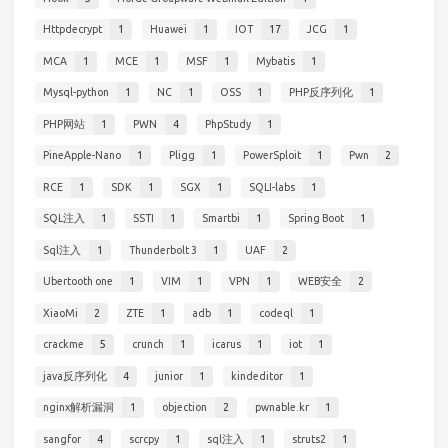
Httpdecrypt
1
Huawei
1
IOT
17
JCG
1
MCA
1
MCE
1
MSF
1
Mybatis
1
Mysql-python
1
NC
1
OSS
1
PHP反序列化
1
PHP网站
1
PWN
4
PhpStudy
1
PineApple-Nano
1
Pligg
1
PowerSploit
1
Pwn
2
RCE
1
SDK
1
SGX
1
SQLI-labs
1
SQL注入
1
SSTI
1
Smartbi
1
Spring Boot
1
Sql注入
1
Thunderbolt 3
1
UAF
2
Ubertooth one
1
VIM
1
VPN
1
WEB安全
2
XiaoMi
2
ZTE
1
adb
1
codeql
1
crackme
5
crunch
1
icarus
1
iot
1
java反序列化
4
junior
1
kindeditor
1
nginx解析漏洞
1
objection
2
pwnable.kr
1
sangfor
4
scrcpy
1
sql注入
1
struts2
1