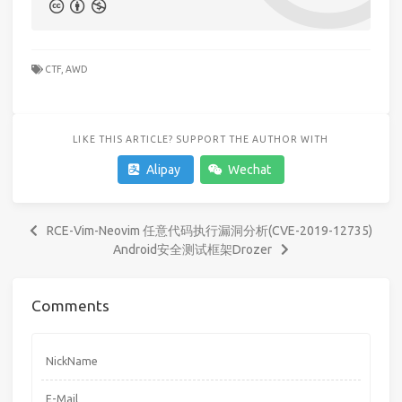
CTF,
AWD
LIKE THIS ARTICLE? SUPPORT THE AUTHOR WITH
Alipay
Wechat
RCE-Vim-Neovim 任意代码执行漏洞分析(CVE-2019-12735)
Android安全测试框架Drozer
Comments